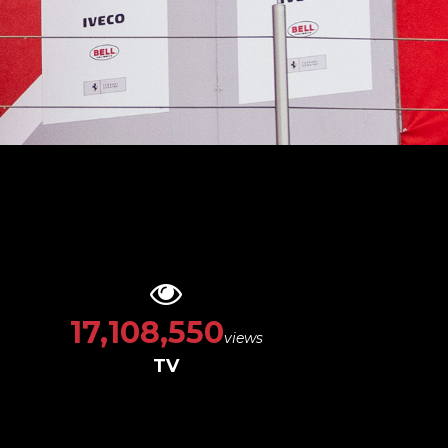
19,864,874
views
TV