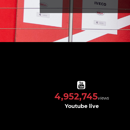
5,176,980
views
Youtube live