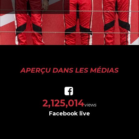
APERÇU DANS LES MÉDIAS
2,406,709
views
Facebook live